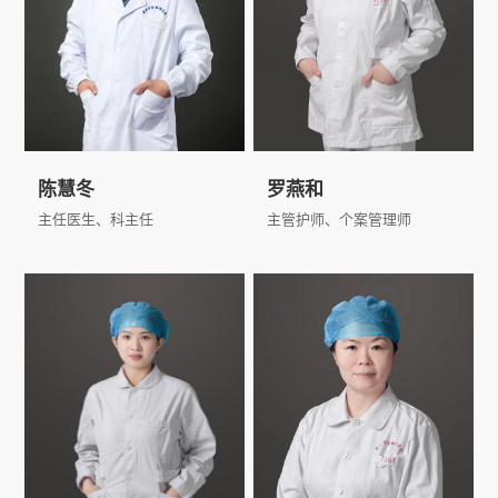
呼吸内镜下各项操作技术，对
镜下诊疗操作，尤其擅长支气
良性的气道狭窄的综合治疗具
管结核的镜下诊断与治疗、良
有丰富经验，也擅长常见呼吸
性气道狭窄的镜下评估与介入
系统疾病如慢阻肺、重症肺炎
再通。能熟练进行DSA引导下
的诊治。
右心导管检查及肺动脉造影
术、DSA引导下超选择性支气
管动脉造影及栓塞术，肺癌支
陈慧冬
罗燕和
气管动脉灌注化疗，能开展气
道血管双介入诊疗模式，完善
主任医生、科主任
主管护师、个案管理师
了一整套大咯血临床多学科抢
从事支气管镜诊疗25年，个人
武汉市金银潭医院爱心门诊病
救流程。
操作突破4万例次。对呼吸系
人随访管理负责人，从事
统通过支气管镜诊疗有非常成
HIV/AIDS患者门诊管理八
熟专业的经验；在省内率先开
年，擅长HIV/AIDS患者的转
查看更多
查看更多
展多种技术项目诊疗各种气
介及随访管理、抗病毒治疗质
管、支气管内的良恶性病变。
量控制、数据分析、毒副反应
尤其擅长支气管结核的镜下诊
监测等。
断与治疗、良性气道狭窄的镜
下评估与介入再通。呼吸介入