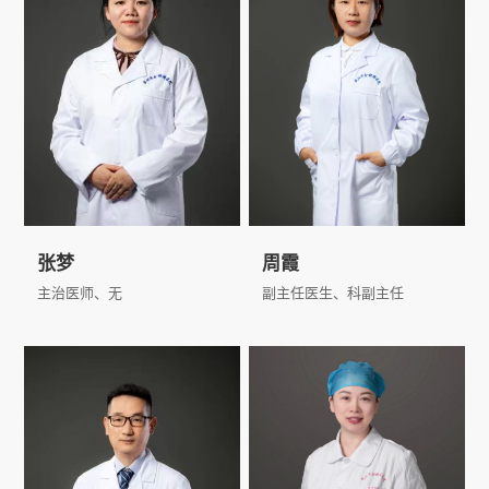
毒副反应监测、档案管理等。
查看更多
查看更多
张梦
周霞
主治医师、无
副主任医生、科副主任
从事呼吸内镜工作6年，长期
医学博士，华中科技大学附属
追踪肺部介入诊疗、肺肠轴前
金银潭医院硕士研究生导师，
沿学术研究。主要研究领域为
武汉市中青年医学骨干人才，
肺肠微生物组学、基础研究及
从事呼吸科专业20余年，擅长
查看更多
查看更多
气道狭窄，肺不张、毁损肺的
呼吸内科常见病及结核病的诊
内镜介入治疗探索研究，擅长
断和治疗，能熟练进行支气管