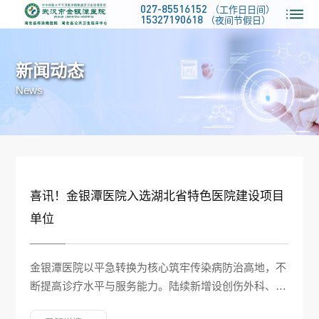
027-85516152
（工作日日间）
15327190618
（夜间节假日）
新闻动态
News
喜讯！金银潭医院入选湖北省特色医院建设项目
科主
单位
武汉
科室
金银潭医院以平急转换为核心筑牢传染病防治高地，不
开，
断提高诊疗水平与服务能力。陆续新增设创伤外科、心
血管内科、神经内科、中医科、肿瘤科、全科医学科及